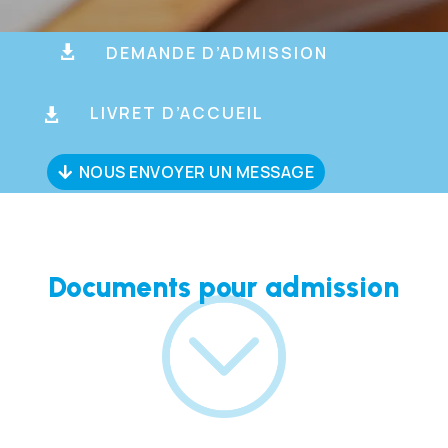
DEMANDE D’ADMISSION

LIVRET D’ACCUEIL

NOUS ENVOYER UN MESSAGE
Documents pour admission