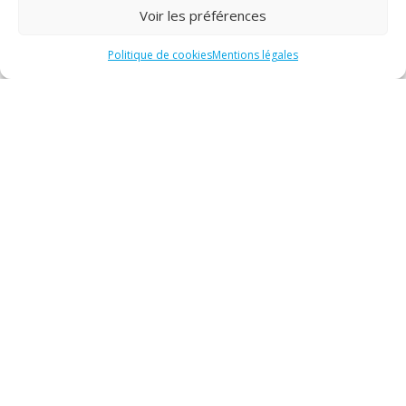
Voir les préférences
FICHE HAS SANTÉ
Politique de cookies
Mentions légales
RAPPORT DE CERTIFICATION
COMMISSION DES USAGERS